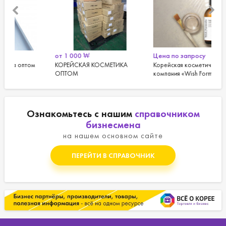
от
1 000
₩
Цена по запросу
Цен
КОРЕЙСКАЯ КОСМЕТИКА
Корейская косметическая
Lan
ОПТОМ
компания «Wish Formula»
опт
Ознакомьтесь с нашим
справочником
бизнесмена
на нашем основном сайте
ПЕРЕЙТИ В СПРАВОЧНИК