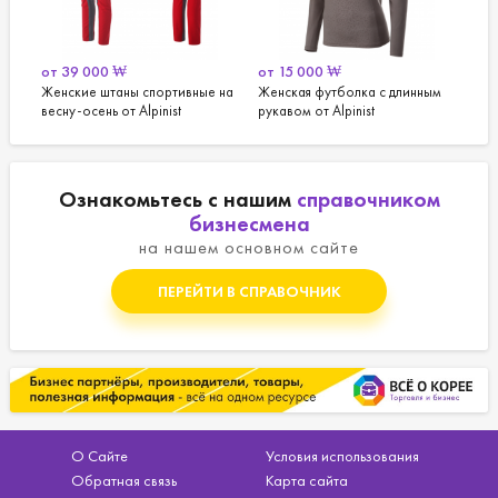
₩
от
15 000
₩
от
19 000
₩
ны спортивные на
Женская футболка с длинным
Женская футболка с к
т Alpinist
рукавом от Alpinist
рукавом от Alpinist
Ознакомьтесь с нашим
справочником
бизнесмена
на нашем основном сайте
ПЕРЕЙТИ В СПРАВОЧНИК
О Сайте
Условия использования
Обратная связь
Карта сайта