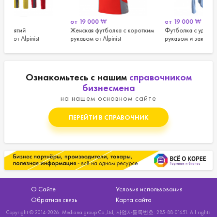
от
19 000
₩
от
19 000
₩
о
Женская футболка с коротким
Футболка с удлиненным
Ж
рукавом от Alpinist
рукавом и закругленным
Al
подолом от Misochu
Ознакомьтесь с нашим
справочником
бизнесмена
на нашем основном сайте
ПЕРЕЙТИ В СПРАВОЧНИК
О Сайте
Условия использования
Обратная связь
Карта сайта
Copyright © 2014-2026. Mediana group Co.,Ltd, 사업자등록번호: 285-88-01651. All rights