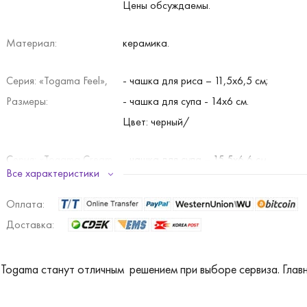
Цены обсуждаемы.
Материал:
керамика.
Серия: «Togama Feel»,
- чашка для риса – 11,5х6,5 см;
Размеры:
- чашка для супа - 14х6 см.
Цвет: черный/
Серия: «Togama Cream
- чашка для супа – 15,5х6,6 см.
Все характеристики
White», Размеры:
Цвет: белый.
Оплата:
Серия: «Togama Diet»,
- чашка для супа – 15х5 см.
Доставка:
Размеры:
Цвет: белый, черный.
Togama станут отличным решением при выборе сервиза. Главн
Серия: «Togama Cream
- чашка для супа – 11,9х5,3см.
White Diet», Размеры:
Цвет: белый.